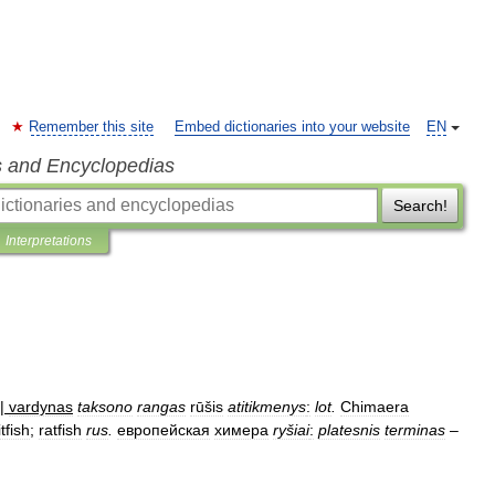
Remember this site
Embed dictionaries into your website
EN
s and Encyclopedias
Search!
Interpretations
|
vardynas
taksono
rangas
rūšis
atitikmenys
:
lot
.
Chimaera
tfish
;
ratfish
rus
.
европейская
химера
ryšiai
:
platesnis
terminas
–