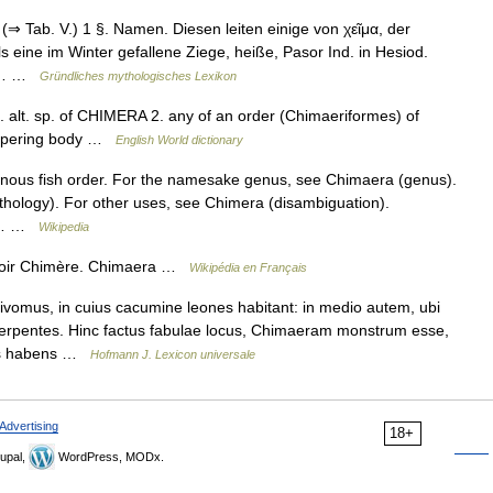
⇒ Tab. V.) 1 §. Namen. Diesen leiten einige von χεῖμα, der
als eine im Winter gefallene Ziege, heiße, Pasor Ind. in Hesiod.
bey… …
Gründliches mythologisches Lexikon
 1. alt. sp. of CHIMERA 2. any of an order (Chimaeriformes) of
 tapering body …
English World dictionary
aginous fish order. For the namesake genus, see Chimaera (genus).
thology). For other uses, see Chimera (disambiguation).
an… …
Wikipedia
 voir Chimère. Chimaera …
Wikipédia en Français
omus, in cuius cacumine leones habitant: in medio autem, ubi
serpentes. Hinc factus fabulae locus, Chimaeram monstrum esse,
nis habens …
Hofmann J. Lexicon universale
Advertising
18+
upal,
WordPress, MODx.