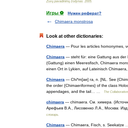
Žuvų
pavadinimų
žodynas
.
2005
.
Игры ⚽
Нужен реферат?
Chimaera monstrosa
Look at other dictionaries:
Chimaera
— Pour les articles homonymes,
Chimaera
— steht für: eine Gattung aus der
(Gattung) einen Meeresfisch, Chimaera monst
einen Ort in Lykien, auf Lateinisch Chima
Chimaera
— Chi*m[ae] ra, n. [NL. See {Chimera
the order {Chimaeriformes} of the class Holoc
appendages, and the tail… …
The Collaborative 
chimaera
— chimaera. См. химера. (Источн
Арефьев В.А., Лисовенко Л.А., Москва: Из
словарь.
Chimaera
— Chimaera, Fisch, s. Seekatz