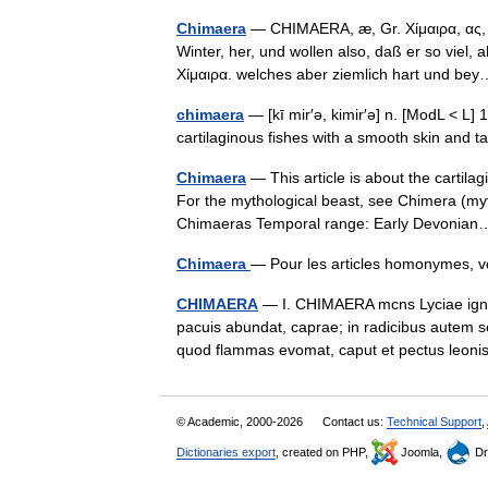
Chimaera
— CHIMAERA, æ, Gr. Χίμαιρα, ας, (
Winter, her, und wollen also, daß er so viel, 
Χίμαιρα. welches aber ziemlich hart und 
chimaera
— [kī mir′ə, kimir′ə] n. [ModL < L]
cartilaginous fishes with a smooth skin and
Chimaera
— This article is about the cartil
For the mythological beast, see Chimera (my
Chimaeras Temporal range: Early Devoni
Chimaera
— Pour les articles homonymes,
CHIMAERA
— I. CHIMAERA mcns Lyciae igniv
pacuis abundat, caprae; in radicibus autem 
quod flammas evomat, caput et pectus leo
© Academic, 2000-2026
Contact us:
Technical Support
,
Dictionaries export
, created on PHP,
Joomla,
Dr