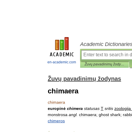
Academic Dictionarie
en-academic.com
Žuvų pavadinimų žodynas
Žuvų pavadinimų žodynas
chimaera
chimaera
europinė
chimera
statusas
T
sritis
zoologija
monstrosa
angl
.
chimaera
;
ghost
shark
;
rabbi
chimeros