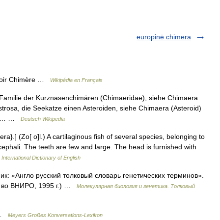
europinė chimera
 voir Chimère …
Wikipédia en Français
 Familie der Kurznasenchimären (Chimaeridae), siehe Chimaera
rosa, die Seekatze einen Asteroiden, siehe Chimaera (Asteroid)
era,… …
Deutsch Wikipedia
}.] (Zo[ o]l.) A cartilaginous fish of several species, belonging to
ephali. The teeth are few and large. The head is furnished with
International Dictionary of English
ик: «Англо русский толковый словарь генетических терминов».
д во ВНИРО, 1995 г.) …
Молекулярная биология и генетика. Толковый
e …
Meyers Großes Konversations-Lexikon